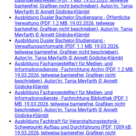
Bauingenieurwesen
(
PDF, 1 MB, 19.03.2026, teilweise
barrierefrei, Grafiken nicht beschrieben
)
, Autor/in:
Tanja
Meyfarth
©
Annett Gödicke-Klämbt
Ausbildung Dualer Bachelor-Studiengang - Öffentliche
Verwaltung
(
PDF, 1.2 MB, 19.03.2026, teilweise
barrierefrei, Grafiken nicht beschrieben
)
, Autor/in:
Tanja
Meyfarth
©
Annett Gödicke-Klämbt
Ausbildung Dualer Bachelor-Studiengang -
Verwaltungsinformatik
(
PDF, 1.1 MB, 19.03.2026,
teilweise barrierefrei, Grafiken nicht beschrieben
)
,
Autor/in:
Tanja Meyfarth
©
Annett Gödicke-Klämbt
Ausbildung Fachangestellte/r für Medien- und
Informationsdienste - Fachrichtung Archiv
(
PDF, 1.2 MB,
19.03.2026, teilweise barrierefrei, Grafiken nicht
beschrieben
)
, Autor/in:
Tanja Meyfarth
©
Annett
Gödicke-Klämbt
Ausbildung Fachangestellte/r für Medien- und
Informationsdienste - Fachrichtung Bibliothek
(
PDF, 1
MB, 19.03.2026, teilweise barrierefrei, Grafiken nicht
beschrieben
)
, Autor/in:
Tanja Meyfarth
©
Annett
Gödicke-Klämbt
Ausbildung Fachkraft für Veranstaltungstechnik -
Schwerpunkt Aufbau und Durchführung
(
PDF, 1009 kB,
19.03.2026, teilweise barrierefrei, Grafiken nicht