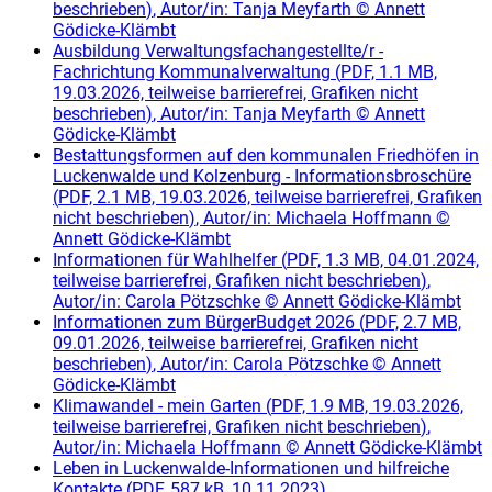
beschrieben
)
, Autor/in:
Tanja Meyfarth
©
Annett
Gödicke-Klämbt
Ausbildung Verwaltungsfachangestellte/r -
Fachrichtung Kommunalverwaltung
(
PDF, 1.1 MB,
19.03.2026, teilweise barrierefrei, Grafiken nicht
beschrieben
)
, Autor/in:
Tanja Meyfarth
©
Annett
Gödicke-Klämbt
Bestattungsformen auf den kommunalen Friedhöfen in
Luckenwalde und Kolzenburg - Informationsbroschüre
(
PDF, 2.1 MB, 19.03.2026, teilweise barrierefrei, Grafiken
nicht beschrieben
)
, Autor/in:
Michaela Hoffmann
©
Annett Gödicke-Klämbt
Informationen für Wahlhelfer
(
PDF, 1.3 MB, 04.01.2024,
teilweise barrierefrei, Grafiken nicht beschrieben
)
,
Autor/in:
Carola Pötzschke
©
Annett Gödicke-Klämbt
Informationen zum BürgerBudget 2026
(
PDF, 2.7 MB,
09.01.2026, teilweise barrierefrei, Grafiken nicht
beschrieben
)
, Autor/in:
Carola Pötzschke
©
Annett
Gödicke-Klämbt
Klimawandel - mein Garten
(
PDF, 1.9 MB, 19.03.2026,
teilweise barrierefrei, Grafiken nicht beschrieben
)
,
Autor/in:
Michaela Hoffmann
©
Annett Gödicke-Klämbt
Leben in Luckenwalde-Informationen und hilfreiche
Kontakte
(
PDF, 587 kB, 10.11.2023
)