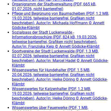
Organigramm der Stadtverwaltung
(
PDF, 665 kB,
01.07.2026, nicht barrierefrei
)
Pflege und Begrünung von Baumscheiben
(
PDF, 1.2 MB,
19.03.2026, teilweise barrierefrei, Grafiken nicht
beschrieben
)
, Autor/in:
Michaela Hoffmann
©
Annett
Gödicke-Klämbt
Sozialpass der Stadt Luckenwalde -
Informationsbroschüre
(
PDF, 824 kB, 19.03.2026,
teilweise barrierefrei, Grafiken nicht beschrieben
)
,
Autor/in:
Franziska Keip
©
Annett Gödicke-Klämbt
Sportvereine der Stadt Luckenwalde
(
PDF, 1.3 MB,
02.07.2026, teilweise barrierefrei, Grafiken nicht
beschrieben
)
, Autor/in:
Marcel Hadel
©
Annett Gödicke-
Klämbt
Wissenswertes für Hundehalter
(
PDF, 1.5 MB,
20.04.2026, teilweise barrierefrei, Grafiken nicht
beschrieben
)
, Autor/in:
Heike Döring
©
Annett Gödicke-
Klämbt
Wissenswertes für Katzenhalter
(
PDF, 1.2 MB,
19.03.2026, teilweise barrierefrei, Grafiken nicht
beschrieben
)
, Autor/in:
Heike Döring
©
Annett Gödicke-
Klämbt
Wissenswertes über Feuerwerke
(
PDF, 1 MB,