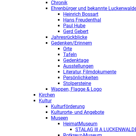
Chronik
Ehrenbürger und bekannte Luckenwalde
Heinrich Bossart
Hans Freudenthal
Paul Hube
Gerd Gebert
Jahresrückblicke
Gedenken/Erinnern
Orte
Tafeln
Gedenktage
Ausstellungen
Literatur, Filmdokumente
Persönlichkeiten
Stolpersteine
Wappen, Flagge & Logo
Kirchen
Kultur
Kulturförderung
Kulturorte- und Angebote
Museen
HeimatMuseum
STALAG III A LUCKENWALD
Rotkreuz-Museum