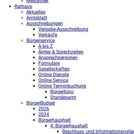
Mediathek
Rathaus
Aktuelles
Amtsblatt
Ausschreibungen
Vergabe-Ausschreibung
Verkäufe
Bürgerservice
A bis Z
Ämter & Sprechzeiten
Ansprechpersonen
Formulare
Gesellschaften
Online Dienste
Online Service
Online Terminbuchung
Bürgerbüro
Standesamt
BürgerBudget
2026
2024
Bürgerhaushalt
4. Bürgerhaushalt
Beschluss- und Informationsvorl